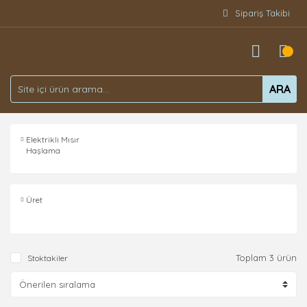
Sipariş Takibi
ARA
Elektrikli Mısır
Haşlama
Kazanları
(3)
Üret
Toplam 3 ürün
Stoktakiler