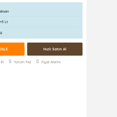
aksan
+3 Lt
Ay
EKLE
Hızlı Satın Al
 Et
Yorum Yaz
Fiyat Alarmı