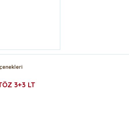
çenekleri
TÖZ 3+3 LT