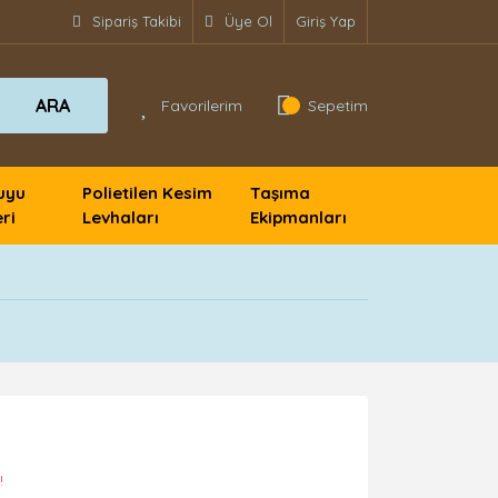
Sipariş Takibi
Üye Ol
Giriş Yap
ARA
Favorilerim
Sepetim
uyu
Polietilen Kesim
Taşıma
ri
Levhaları
Ekipmanları
!