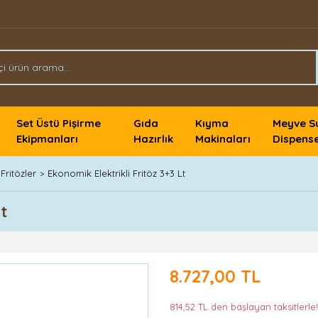
Set Üstü Pişirme
Gıda
Kıyma
Meyve S
Ekipmanları
Hazırlık
Makinaları
Dispense
ritözler
Ekonomik Elektrikli Fritöz 3+3 Lt
t
8.727,00 TL
814,52 TL den başlayan taksitlerle!