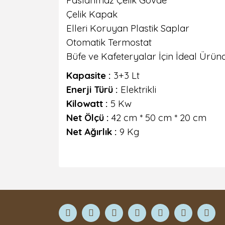
Paslanmaz Çelik Gövde
Çelik Kapak
Elleri Koruyan Plastik Saplar
Otomatik Termostat
Büfe ve Kafeteryalar İçin İdeal Ürün
Kapasite
:
3+3 Lt
Enerji Türü
:
Elektrikli
Kilowatt
:
5 Kw
Net Ölçü
:
42 cm * 50 cm * 20 cm
Net Ağırlık
:
9 Kg