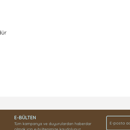
dür
Bu ürüne ilk yorumu siz yapın!
E-BÜLTEN
Yorum Yaz
Tüm kampanya ve duyurulardan haberdar
olmak için e-bültenimize kaydolunuz.