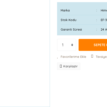
Marka
Him
Stok Kodu
EF-3
Garanti Süresi
24 
SEPETE 
Tavsiye
Karşılaştır