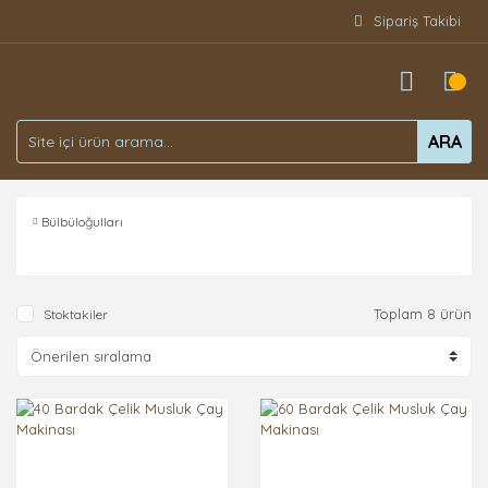
Sipariş Takibi
ARA
Bülbüloğulları
Toplam 8 ürün
Stoktakiler