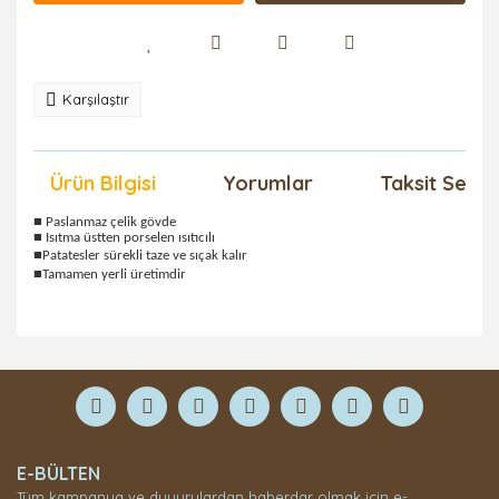
Karşılaştır
Ürün Bilgisi
Yorumlar
Taksit Seçen
■ Paslanmaz çelik gövde
■ Isıtma üstten porselen ısıtıcılı
■Patatesler sürekli taze ve sıçak kalır
■Tamamen yerli üretimdir
Bu ürüne ilk yorumu siz yapın!
Yorum Yaz
E-BÜLTEN
Tüm kampanya ve duyurulardan haberdar olmak için e-