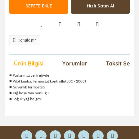
SEPETE EKLE
Hızlı Satın Al
Karşılaştır
Ürün Bilgisi
Yorumlar
Taksit Seçen
■ Paslanmaz çelik gövde
■ Pilot lamba. Termostat kontrollü(50C - 200C)
■ Güvenlik termostatı
■ Yağ boşaltma musluğu
■ Soğuk yağ bölgesi
Bu ürüne ilk yorumu siz yapın!