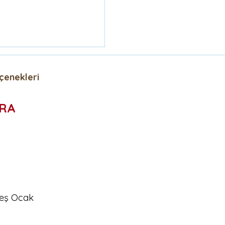
çenekleri
ARA
teş Ocak