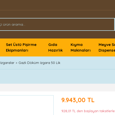
Set Üstü Pişirme
Gıda
Kıyma
Meyve S
Ekipmanları
Hazırlık
Makinaları
Dispense
Izgaralar
Gazlı Döküm Izgara 50 Lik
9.943,00 TL
928,01 TL den başlayan taksitlerle!