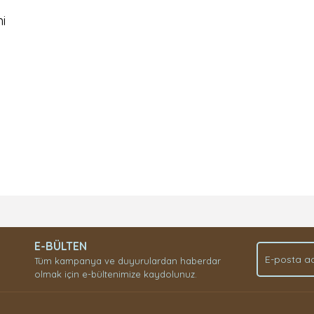
i
Bu ürüne ilk yorumu siz yapın!
E-BÜLTEN
Yorum Yaz
Tüm kampanya ve duyurulardan haberdar
olmak için e-bültenimize kaydolunuz.