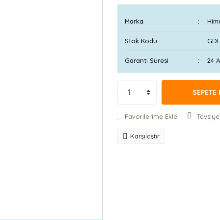
Marka
Him
Stok Kodu
GDI
Garanti Süresi
24 
SEPETE 
Tavsiye
Karşılaştır