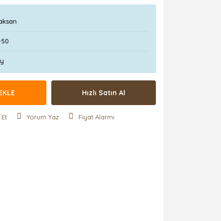
aksan
-50
Ay
EKLE
Hızlı Satın Al
 Et
Yorum Yaz
Fiyat Alarmı