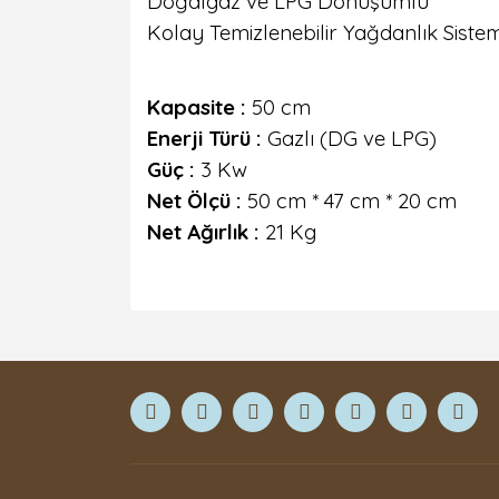
Doğalgaz ve LPG Dönüşümlü
Kolay Temizlenebilir Yağdanlık Sistem
Kapasite
:
50 cm
Enerji Türü
:
Gazlı (DG ve LPG)
Güç
:
3 Kw
Net Ölçü
:
50 cm * 47 cm * 20 cm
Net Ağırlık
:
21 Kg