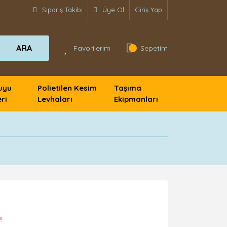
Sipariş Takibi
Üye Ol
Giriş Yap
ARA
Favorilerim
Sepetim
uyu
Polietilen Kesim
Taşıma
ri
Levhaları
Ekipmanları
!