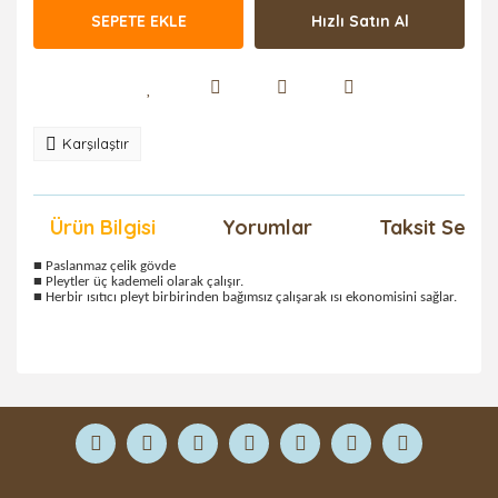
SEPETE EKLE
Hızlı Satın Al
Karşılaştır
Ürün Bilgisi
Yorumlar
Taksit Seçen
■ Paslanmaz çelik gövde
■ Pleytler üç kademeli olarak çalışır.
■ Herbir ısıtıcı pleyt birbirinden bağımsız çalışarak ısı ekonomisini sağlar.
Bu ürüne ilk yorumu siz yapın!
Yorum Yaz