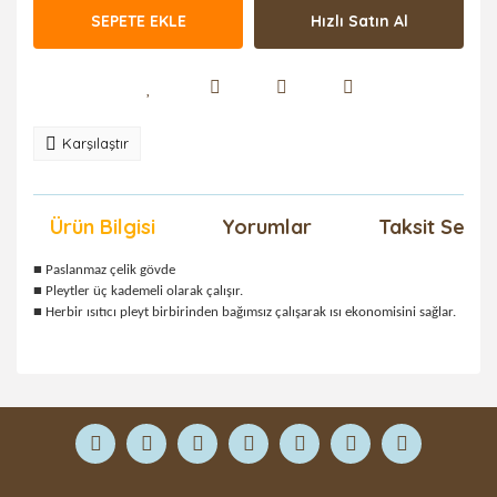
SEPETE EKLE
Hızlı Satın Al
Karşılaştır
Ürün Bilgisi
Yorumlar
Taksit Seçen
■ Paslanmaz çelik gövde
■ Pleytler üç kademeli olarak çalışır.
■ Herbir ısıtıcı pleyt birbirinden bağımsız çalışarak ısı ekonomisini sağlar.
Bu ürüne ilk yorumu siz yapın!
Yorum Yaz