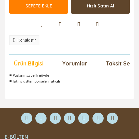
SEPETE EKLE
Hızlı Satın Al
Karşılaştır
Ürün Bilgisi
Yorumlar
Taksit Seçen
■ Paslanmaz çelik gövde
■ Isıtma üstten porselen ısıtıcılı
Bu ürüne ilk yorumu siz yapın!
Yorum Yaz
E-BÜLTEN