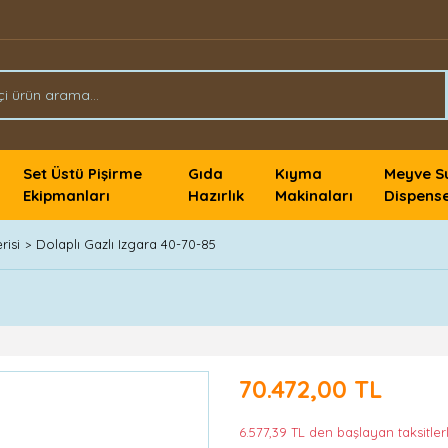
Set Üstü Pişirme
Gıda
Kıyma
Meyve S
Ekipmanları
Hazırlık
Makinaları
Dispense
risi
Dolaplı Gazlı Izgara 40-70-85
70.472,00 TL
6.577,39 TL den başlayan taksitlerl