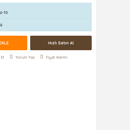
I-70
Ay
EKLE
Hızlı Satın Al
 Et
Yorum Yaz
Fiyat Alarmı