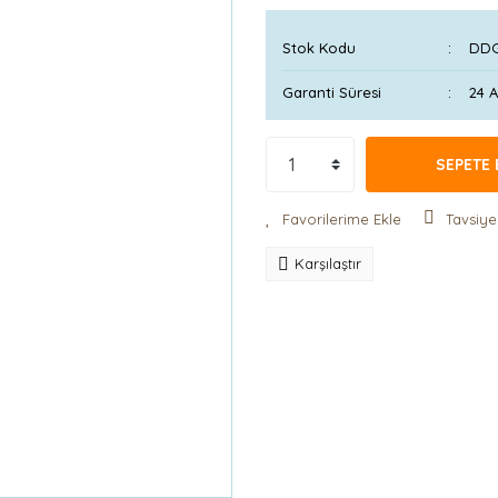
Stok Kodu
DDG
Garanti Süresi
24 
SEPETE 
Tavsiye
Karşılaştır