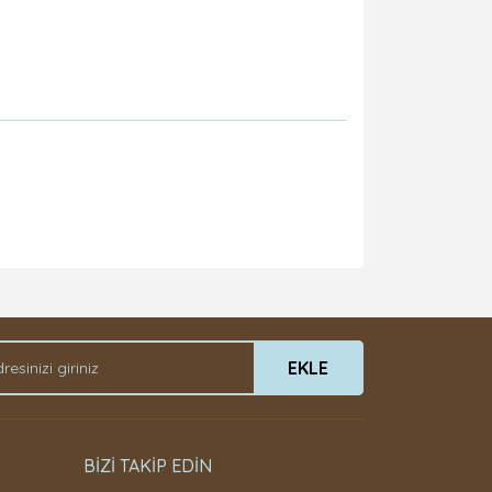
EKLE
BİZİ TAKİP EDİN