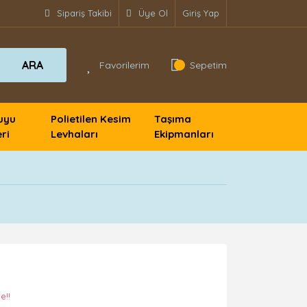
Sipariş Takibi
Üye Ol
Giriş Yap
ARA
Favorilerim
Sepetim
uyu
Polietilen Kesim
Taşıma
ri
Levhaları
Ekipmanları
e!!