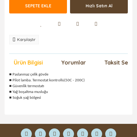
SEPETE EKLE
Hızlı Satın Al
Karşılaştır
Ürün Bilgisi
Yorumlar
Taksit Seçen
■ Paslanmaz çelik gövde
■ Pilot lamba. Termostat kontrollü(50C - 200C)
■ Güvenlik termostatı
■ Yağ boşaltma musluğu
■ Soğuk yağ bölgesi
Bu ürüne ilk yorumu siz yapın!