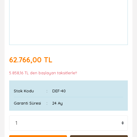
62.766,00 TL
5.858,16 TL den başlayan taksitlerle!!
Stok Kodu
DEF-40
Garanti Süresi
24 Ay