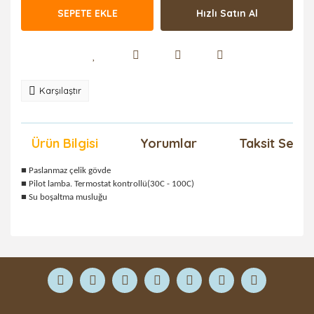
SEPETE EKLE
Hızlı Satın Al
Karşılaştır
Ürün Bilgisi
Yorumlar
Taksit Seçen
■ Paslanmaz çelik gövde
■ Pilot lamba. Termostat kontrollü(30C - 100C)
■ Su boşaltma musluğu
Bu ürüne ilk yorumu siz yapın!
Yorum Yaz