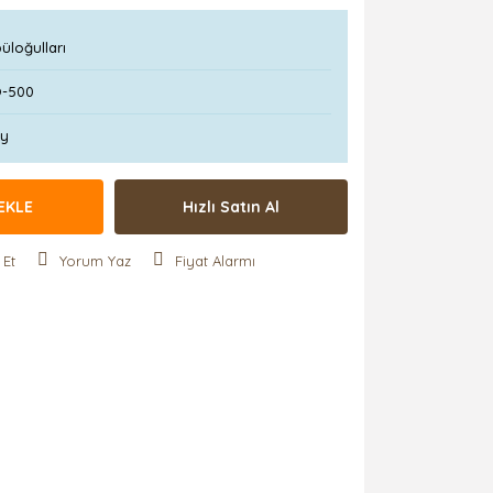
üloğulları
-500
Ay
EKLE
Hızlı Satın Al
 Et
Yorum Yaz
Fiyat Alarmı