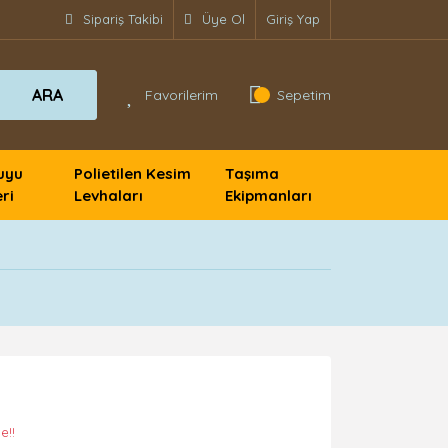
Sipariş Takibi
Üye Ol
Giriş Yap
ARA
Favorilerim
Sepetim
uyu
Polietilen Kesim
Taşıma
ri
Levhaları
Ekipmanları
e!!