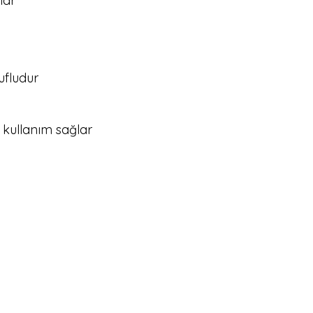
lar
rufludur
 kullanım sağlar