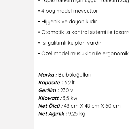
• Toplu tüketim için uygun tüketim sağ
• 4 boy model mevcuttur
• Hijyenik ve dayanıklıdır
• Otomatik ısı kontrol sistemi ile tasar
• Isı yalıtımlı kulpları vardır
• Özel model muslukları ile ergonomik
Marka
:
Bülbüloğolları
Kapasite
:
50
lt
Gerilim
:
230 v
Kilowatt
:
3,5 kw
Net Ölçü
:
48 cm X 48 cm X 60 cm
Net Ağırlık :
9,25 kg