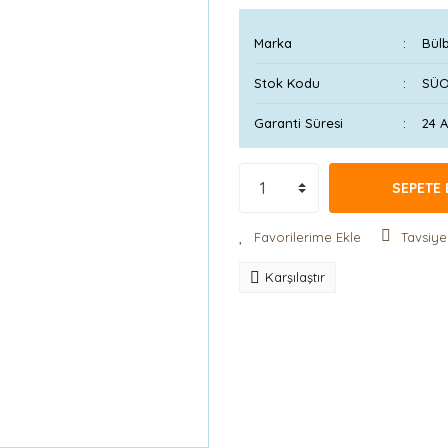
Marka
Bülb
Stok Kodu
SÜO
Garanti Süresi
24 
SEPETE 
Tavsiye
Karşılaştır