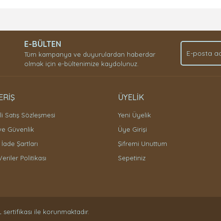
Bu ürüne ilk yorumu siz yapın!
E-BÜLTEN
Yorum Yaz
Tüm kampanya ve duyurulardan haberdar
olmak için e-bültenimize kaydolunuz.
ERİŞ
ÜYELİK
i Satış Sözleşmesi
Yeni Üyelik
 ve Güvenlik
Üye Girişi
 İade Şartları
Şifremi Unuttum
Veriler Politikası
Sepetiniz
L sertifikası ile korunmaktadır.