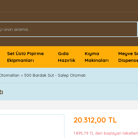
Set Üstü Pişirme
Gıda
Kıyma
Meyve S
Ekipmanları
Hazırlık
Makinaları
Dispense
Otomatları
500 Bardak Süt - Salep Otomatı
ı
20.312,00 TL
1.895,79 TL den başlayan taksitlerl