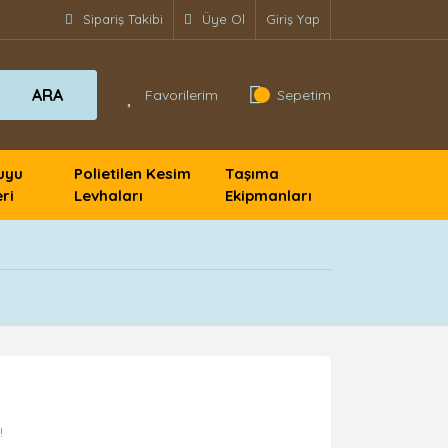
Sipariş Takibi
Üye Ol
Giriş Yap
ARA
Favorilerim
Sepetim
uyu
Polietilen Kesim
Taşıma
ri
Levhaları
Ekipmanları
!