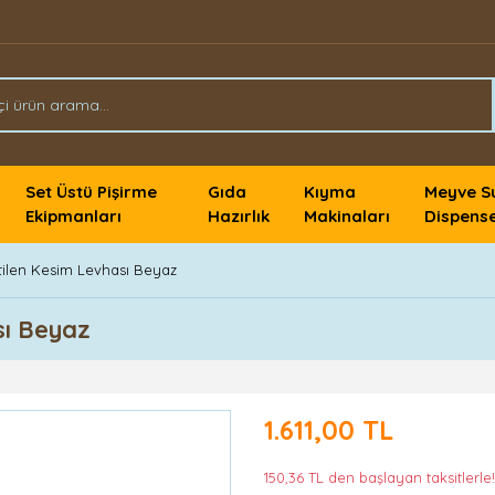
Set Üstü Pişirme
Gıda
Kıyma
Meyve S
Ekipmanları
Hazırlık
Makinaları
Dispense
etilen Kesim Levhası Beyaz
sı Beyaz
1.611,00 TL
150,36 TL den başlayan taksitlerle!