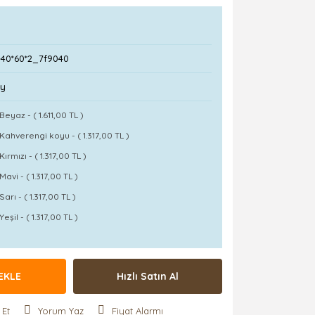
-40*60*2_7f9040
Ay
Beyaz - ( 1.611,00 TL )
Kahverengi koyu - ( 1.317,00 TL )
Kırmızı - ( 1.317,00 TL )
Mavi - ( 1.317,00 TL )
Sarı - ( 1.317,00 TL )
Yeşil - ( 1.317,00 TL )
EKLE
Hızlı Satın Al
 Et
Yorum Yaz
Fiyat Alarmı