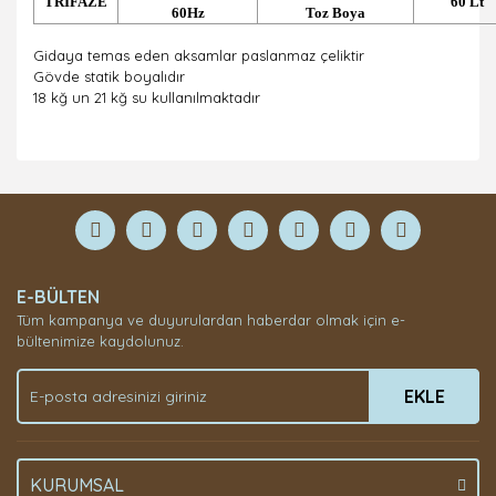
TRİFAZE
60 Lt
60Hz
Toz Boya
Gidaya temas eden aksamlar paslanmaz çeliktir
Gövde statik boyalıdır
18 kğ un 21 kğ su kullanılmaktadır
Bu ürüne ilk yorumu siz yapın!
Yorum Yaz
E-BÜLTEN
Tüm kampanya ve duyurulardan haberdar olmak için e-
bültenimize kaydolunuz.
EKLE
KURUMSAL