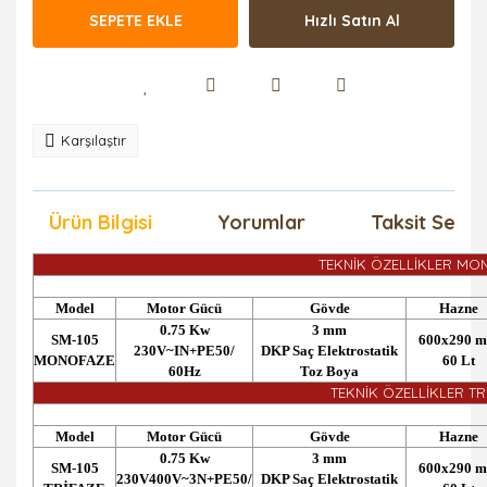
SEPETE EKLE
Hızlı Satın Al
Karşılaştır
Ürün Bilgisi
Yorumlar
Taksit Seçen
TEKNİK ÖZELLİKLER MO
Model
Motor Gücü
Gövde
Hazne
0.75 Kw
3 mm
SM-105
600x290 
230V~IN+PE50/
DKP Saç Elektrostatik
MONOFAZE
60 Lt
60Hz
Toz Boya
TEKNİK ÖZELLİKLER TR
Model
Motor Gücü
Gövde
Hazne
0.75 Kw
3 mm
SM-105
600x290 
230V400V~3N+PE50/
DKP Saç Elektrostatik