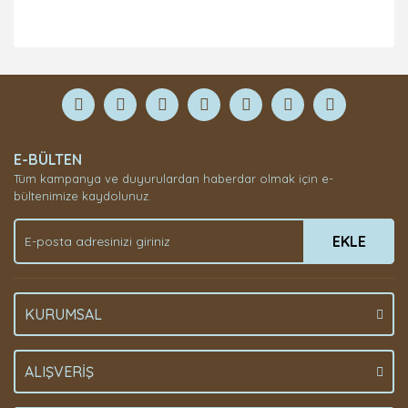
Bu ürüne ilk yorumu siz yapın!
Yorum Yaz
E-BÜLTEN
Tüm kampanya ve duyurulardan haberdar olmak için e-
bültenimize kaydolunuz.
EKLE
KURUMSAL
ALIŞVERİŞ