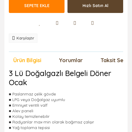
SEPETE EKLE
Hızlı Satın Al
Karşılaştır
Ürün Bilgisi
Yorumlar
Taksit Seçen
3 Lü Doğalgazlı Belgeli Döner
Ocak
Paslanmaz çelik gövd
e
■
LPG veya Doğalgaz uyuml
u
■
Emniyet ventili val
f
■
Alev panel
i
■
Kolay temizlenebili
r
■
Radyanlar max-min olarak bağımsız çalışı
r
■
Yağ toplama tepsis
i
■