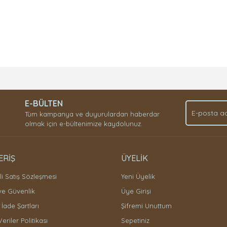
Bu ürüne ilk yorumu siz yapın!
E-BÜLTEN
Yorum Yaz
Tüm kampanya ve duyurulardan haberdar
olmak için e-bültenimize kaydolunuz.
ERİŞ
ÜYELİK
i Satış Sözleşmesi
Yeni Üyelik
 ve Güvenlik
Üye Girişi
 İade Şartları
Şifremi Unuttum
Veriler Politikası
Sepetiniz