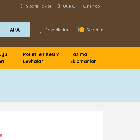
Sipariş Takibi
Üye Ol
Giriş Yap
ARA
Favorilerim
Sepetim
uyu
Polietilen Kesim
Taşıma
ri
Levhaları
Ekipmanları
!!