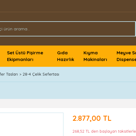
Set Üstü Pişirme
Gıda
Kıyma
Meyve S
Ekipmanları
Hazırlık
Makinaları
Dispense
er Tasları
28-4 Çelik Sefertası
2.877,00 TL
268,52 TL den başlayan taksitlerle