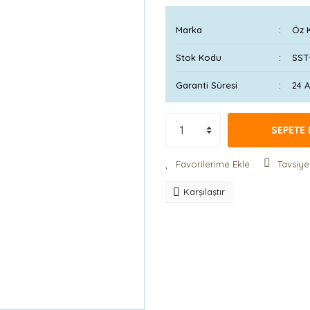
Marka
Öz 
Stok Kodu
SST
Garanti Süresi
24 
SEPETE 
Tavsiye
Karşılaştır