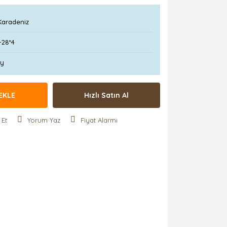
Karadeniz
-28*4
Ay
EKLE
Hızlı Satın Al
 Et
Yorum Yaz
Fiyat Alarmı