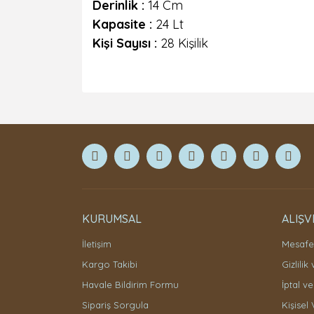
Derinlik :
14 Cm
Kapasite :
24 Lt
Kişi Sayısı :
28 Kişilik
KURUMSAL
ALIŞV
İletişim
Mesafel
Kargo Takibi
Gizlilik
Havale Bildirim Formu
İptal ve
Sipariş Sorgula
Kişisel 