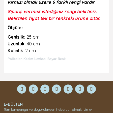
Kırmızı olmak üzere 6 farklı rengi vardır
Sipariş vermek istediğiniz rengi belirtiniz.
Belirtilen fiyat tek bir renkteki ürüne aittir.
Ölçüler:
Genişlik:
25 cm
Uzunluk:
40 cm
Kalınlık:
2 cm
Polietilen Kesim Levhası Beyaz Renk
Bu ürüne ilk yorumu siz yapın!
Yorum Yaz
E-BÜLTEN
Tüm kampanya ve duyurulardan haberdar olmak için e-