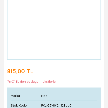
815,00 TL
76,07 TL den başlayan taksitlerle!!
Marka
Med
Stok Kodu
PKL-25*40*2_128ad0