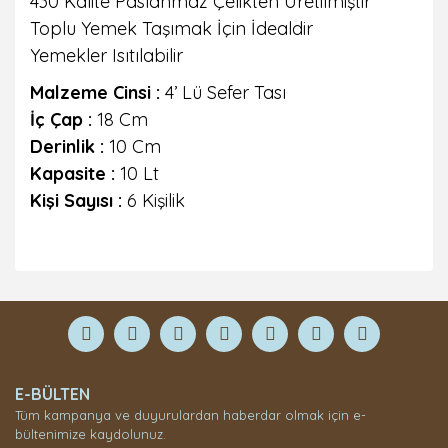
430 Kalite Paslanmaz Çelikten Üretilmiştir
Toplu Yemek Taşımak İçin İdealdir
Yemekler Isıtılabilir
Malzeme Cinsi :
4’ Lü Sefer Tası
İç Çap :
18 Cm
Derinlik :
10 Cm
Kapasite :
10 Lt
Kişi Sayısı :
6 Kişilik
Bu ürüne ilk yorumu siz yapın!
Yorum Yaz
E-BÜLTEN
Tüm kampanya ve duyurulardan haberdar olmak için e-
bültenimize kaydolunuz.