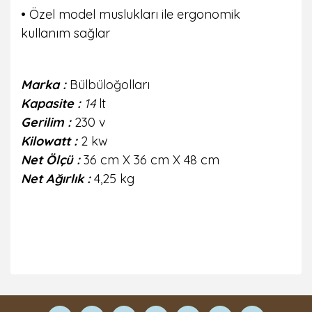
• Özel model muslukları ile ergonomik
kullanım sağlar
Marka
:
Bülbüloğolları
Kapasite
:
14
lt
Gerilim
:
230 v
Kilowatt
:
2 kw
Net Ölçü
:
36 cm X 36 cm X 48 cm
Net Ağırlık :
4,25 kg
Bu ürüne ilk yorumu siz yapın!