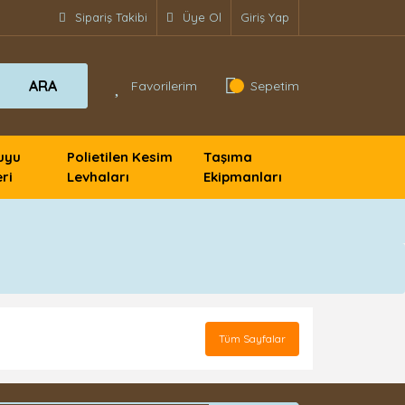
Sipariş Takibi
Üye Ol
Giriş Yap
ARA
Favorilerim
Sepetim
uyu
Polietilen Kesim
Taşıma
ri
Levhaları
Ekipmanları
Tüm Sayfalar