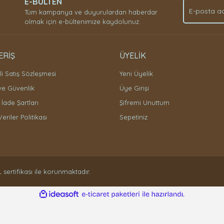
E-BÜLTEN
Tüm kampanya ve duyurulardan haberdar
olmak için e-bültenimize kaydolunuz.
ERİŞ
ÜYELİK
i Satış Sözleşmesi
Yeni Üyelik
 ve Güvenlik
Üye Girişi
 İade Şartları
Şifremi Unuttum
Veriler Politikası
Sepetiniz
L sertifikası ile korunmaktadır.
ile
ideasoft
e-
hazırlandı.
ticaret
paketleri